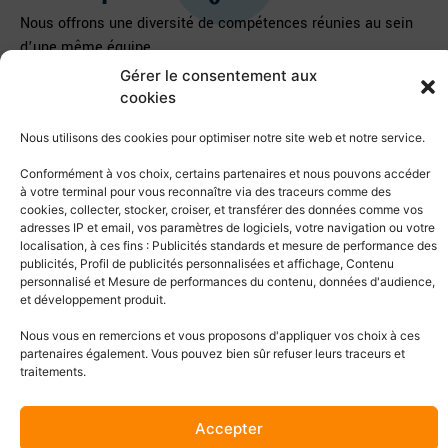
Nous offrons une diversité de compétences réunies au sein
d’une même équipe.
Gérer le consentement aux
Nos processus sont bien établis et nos méthodologies
cookies
éprouvées pour la gestion de différents projets simultanés,
assurant le respect des délais et du budget.
Nous utilisons des cookies pour optimiser notre site web et notre service.
Nous offrons par ailleurs un support technique continu et une
Conformément à vos choix, certains partenaires et nous pouvons accéder
à votre terminal pour vous reconnaître via des traceurs comme des
maintenance fiable.
cookies, collecter, stocker, croiser, et transférer des données comme vos
adresses IP et email, vos paramètres de logiciels, votre navigation ou votre
Enfin, grâce à notre structure et notre expérience, nous
localisation, à ces fins : Publicités standards et mesure de performance des
pouvons répondre, de manière contractuelle et financière, aux
publicités, Profil de publicités personnalisées et affichage, Contenu
projets de grande envergure et aux entreprises souhaitant
personnalisé et Mesure de performances du contenu, données d'audience,
et développement produit.
une solution pérenne.
Nous vous en remercions et vous proposons d'appliquer vos choix à ces
partenaires également. Vous pouvez bien sûr refuser leurs traceurs et
traitements.
Accepter