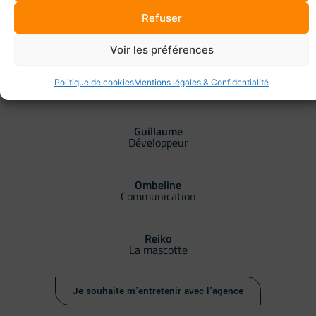
Refuser
David
Développeur
Voir les préférences
Benjamin
Politique de cookies
Mentions légales & Confidentialité
Graphiste
Guillaume
Développeur
Ombeline
Communication
Reiko
La mascotte
Je souhaite m'entretenir avec l'agence