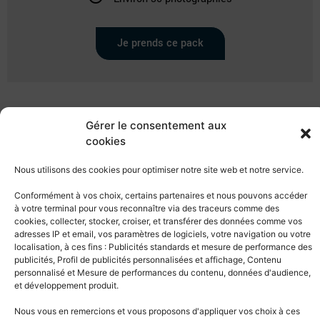
Je prends ce pack
Gérer le consentement aux
cookies
Pourquoi
Nous utilisons des cookies pour optimiser notre site web et notre service.
travailler avec nous ?
Conformément à vos choix, certains partenaires et nous pouvons accéder
à votre terminal pour vous reconnaître via des traceurs comme des
Notre expérience dans le domaine de la photographie nous
cookies, collecter, stocker, croiser, et transférer des données comme vos
permet d’être pertinent dans la sélection du lieu et proposer
adresses IP et email, vos paramètres de logiciels, votre navigation ou votre
localisation, à ces fins : Publicités standards et mesure de performance des
des idées de contenu photographique adaptées à l’activité de
publicités, Profil de publicités personnalisées et affichage, Contenu
l’entreprise.
personnalisé et Mesure de performances du contenu, données d'audience,
et développement produit.
Nous travaillons avec du matière de qualité et des logiciels
Nous vous en remercions et vous proposons d'appliquer vos choix à ces
de retouche renommées.